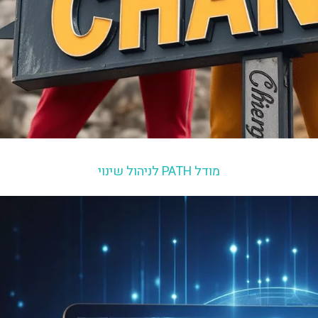
מודל PATH לניהול שינוי