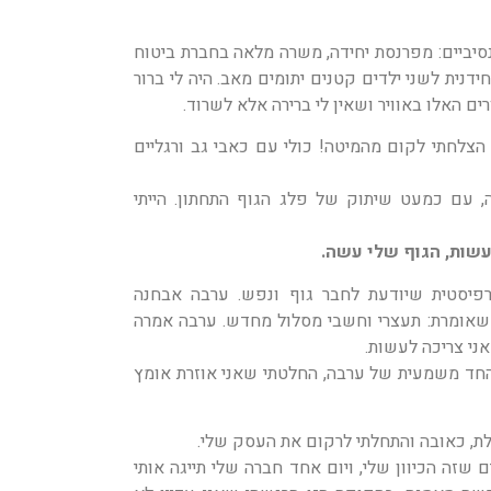
סיביים: מפרנסת יחידה, משרה מלאה בחברת ביטוח
חידנית לשני ילדים קטנים יתומים מאב. היה לי ברור
ם האלו באוויר ושאין לי ברירה אלא לשרוד.
הצלחתי לקום מהמיטה! כולי עם כאבי גב ורגליים
 עם כמעט שיתוק של פלג הגוף התחתון. הייתי
שות, הגוף שלי עשה.
תרפיסטית שיודעת לחבר גוף ונפש. ערבה אבחנה
אומרת: תעצרי וחשבי מסלול מחדש. ערבה אמרה
ני צריכה לעשות.
חד משמעית של ערבה, החלטתי שאני אוזרת אומץ
לת, כאובה והתחלתי לרקום את העסק שלי.
 שזה הכיוון שלי, ויום אחד חברה שלי תייגה אותי