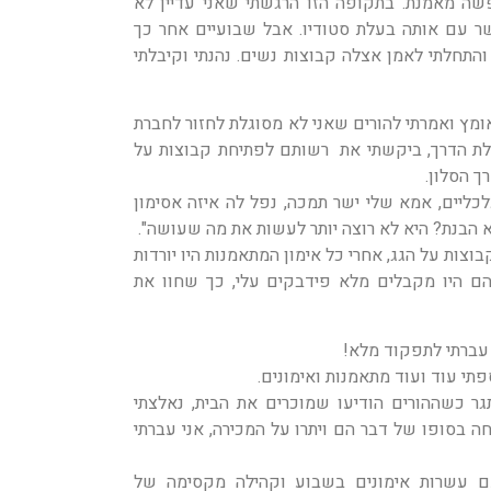
ה מאמנת. בתקופה הזו הרגשתי שאני עדיין לא
קשר עם אותה בעלת סטודיו. אבל שבועיים אחר כך
והתחלתי לאמן אצלה קבוצות נשים. נהנתי וקיבלתי
מץ ואמרתי להורים שאני לא מסוגלת לחזור לחברת
לת הדרך, ביקשתי את רשותם לפתיחת קבוצות על
ך הסלון.
ליים, אמא שלי ישר תמכה, נפל לה איזה אסימון
לא הבנת? היא לא רוצה יותר לעשות את מה שעושה".
ות על הגג, אחרי כל אימון המתאמנות היו יורדות
הם היו מקבלים מלא פידבקים עלי, כך שחוו את
 עברתי לתפקוד מלא!
תי עוד ועוד מתאמנות ואימונים.
ר כשההורים הודיעו שמוכרים את הבית, נאלצתי
 בסופו של דבר הם ויתרו על המכירה, אני עברתי
ם עשרות אימונים בשבוע וקהילה מקסימה של