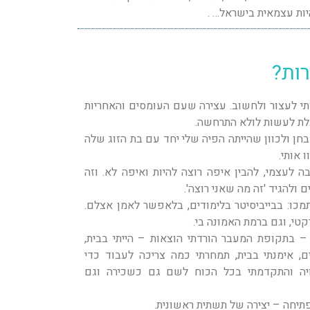
ות עצמאית בישראל… .
רות?
י לעצור ולחשוב. עצירה שעם העומסים והאחריות
גלת לעשות לולא התרחשה.
חן ולכוון שהייתה הפיה שלי יחד עם בת הזוג שלה
ו אותי.
 לעצמי, להבין איפה רוצה להיות ואיפה לא. וזה
ולהגיד 'זה מה שאני רוצה'.
מכו: בבייביסיטר בלימודים, בלאפשר לאמן אצלם.
קטי, וגם ברמת האמונה בי.
 בתקופת המעבר הורדתי הוצאות – הייתי בבית,
ם, אימנתי בבית, תמחרתי כמה צריכה לעבוד כדי
יה והתקדמתי בכל הכוח לשם גם כשכירה וגם
תיחה – יצירה של תשתית ראשונית.