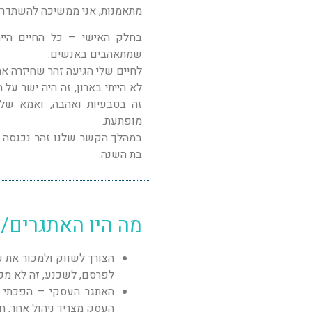
מתאמנות, אני ממשיכה להשתדרג
בחלק האישי – כל החיים היית
שמתאהבים באנשים.
לחיים שלי הגיעה זהר שחיזרה אחרי
לא הייתי בארון, זה היה ישר על 
זה בטבעיות ואהבה, ואמא שלי,
מופתעת.
במהלך הקשר שלנו זהר נכנסה להר
בת השנה.
מה היו האתגרים/ה
הצורך לשווק ולמכור את ע
לפרסם, לשכנע, זה לא מק
האתגר העסקי – הפכתי ל
העסק מצריך ניהול אחר, ח