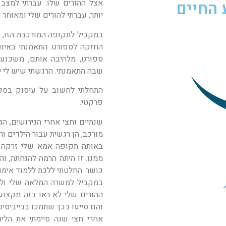
 החיים
אצל ההורים שלו. עברתי למצב 
יותר, עברתי להורים שלי ומאוחר י
במקביל לתקופה המורכבת הזו, ו
החזקה לספורט. התאמנתי באינ
ספורט, מלהיבה אותם, משכנע
שבה התאמנתי. הרגשתי שיש לי י
התחלתי לחשוב על עיסוק בספו
פרקטי.
שנתיים וחצי אחרי הגירושים, הג
מורכב, הן רגשית עבור הילדים וה
באותה תקופה אמא שלי זרקה לא
ממנו. זו היתה הרמה להנחתה, ו
כושר. החלטתי ללכת ללמוד אימון
במקביל למשרה המלאה שלי ולחד
ההורים שלי לא ראו בזה מקצוע
והם סייעו בכך שתמכו בבייביסיט