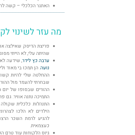
האתגר הכלכלי – קשה להי
מה עזר לשינוי לק
פריצת הדיסק שאילצה אות
שהיתה עלי, לא הייתי מסו
ערבה כץ לידר
, שידעה לאב
נועה
. הן תמכו בי מאוד וליו
ההחלטה שלי להיות קשובה
שבחרתי להעמד מול ההורים 
ההורים שבסופו של יום ת
התמיכה נתנה אוויר. גם פר
התנהלות כלכלית שקולה –
הילדים לא הלכו לצהרוני
להגיע לרמת השכר הרצו
כעצמאית.
גיוס הלקוחות עוד טרם הפ