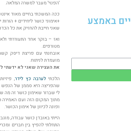
'הפנוי' מעבר למשרה המלאה.
ככה המשכתי בחיים מאוד אינטנ
יים באמצע
+אימוני כושר ליחידים + הורות י
שאני חייבת להחזיק את כל הכדורי
ואז – בוקר אחד התעוררתי ולא 
מטורפים.
אובחנתי עם פריצת דיסק קשה,
מועמדת לניתוח.
את העצירה שאני לא ידעתי לע
הלכתי
לערבה כץ לידר
, פיזיו
שהפריצה היא סממן של הנפש ש
לי שברור שאימון כושר זה מה שא
מתוך המקום הזה ועם האמירה ה
ופונה לכיוון של אימון הכושר.
הייתי באובדן כושר עבודה, מוגב
התחלתי להפיץ בין חברים ומכרים