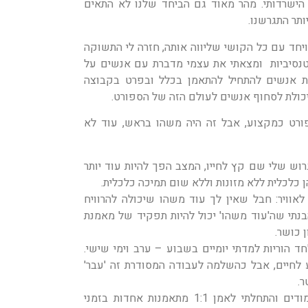
הישרדותי. מהר מאוד גם הביחד שלנו לא התאים
ותר התגרשנו.
יחד עם כל הקושי שליווה אותה, חזרה לי התשוקה
טנסיביות ומצאתי את עצמי מדברת עם אנשים על
ת אנשים להתחיל להתאמן בכלל ובפרט בקבוצה
כולת לסחוף אנשים לעולם הזה של הספורט.
רט כמקצוע, אבל זה היה משהו בראש, עוד לא
רוש שלי שם קץ לחייו, המצב הפך להיות עוד יותר
ן כלכלית ללא מזונות וללא שום תמיכה כלכלית.
וויר: חבל שאין לך עוד משהו שיכולה להרוויח
הבנתי שה'עוד משהו' יכול להיות תפקיד של מאמנת
 כושר.
 הוריות למדתי יומיים בשבוע – ערב וימי שישי.
 לחיים, אבל כהשלמה לעבודה המסודרת זה 'עבר'
ר.
אחרי חצי שנה סיימתי את הלימודים והתחלתי לאמן 1:1 מתאמנות אחדות בזמני