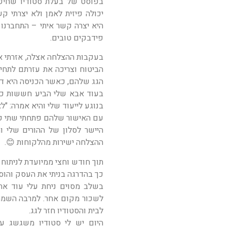
בפוסט של בעלת סטודיו שחיפש
יכולה פיזית לאמן ולא יצרתי 
היא יצרה קשר איתי – התחברנו 
פידבקים טובים.
בעקבות ההצלחה אצלה, אזרתי או
הביטוח וצריכה את עזרתם לתחי
הגג שלהם, כאשר הכניסה היא דר
בעוד אבא שלי הביע חששות כלכ
בנוגע לייעוד שלי והיא אמרה: "
עם האישור שלהם פתחתי שתי קבוצ
היישר לסלון של ההורים שלי ו
ההצלחה ישירות מהלקוחות 😊.
תוך חודש וחצי ממיועדת לניתוח
כך בהדרגה בניתי את העסק והוספ
בשלב מסוים ניחת עלי עוד אתג
לשכור מקום אחר. למרבה השמחה
לבית והסטודיו חזר לגג.
היום יש לי סטודיו משגשג ע