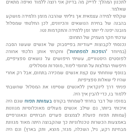
לתכנון המהלך: לדייק מה בדיוק אני רוצה ללמוד ואיפה מתאים
שאלמד.
שקלתי למידה עצמאית אך גיליתי שהרבה מזמן הלמידה מושקע
בהבנה של בחירת הנושאים והכיוונים, לכן החלטתי שמסלול
מובנה יפנה לי יותר זמן ללמידה והתקדמות נטו.
ערכתי חקר מעמיק של התחום:
נכנסתי לקבוצות ייעודיות בפייסבוק של אנשים שעשו הסבה
(במיוחד "
הופכות למפתחות
") וחקרתי אותן: הלכתי אחורה
לפוסטים היסטוריים, עשיתי חיפושים על נושאים ספציפיים,
חיפשתי המלצות על תחומי לימוד, מוסדות ומסלולים.
בנוסף שוחחתי עם קצת אנשים שמכירה בתחום, אבל רק אחרי
שהיו לי שאלות ספציפיות.
פניתי דרך לינקדאין ללאנשים שסיימו את המסלול שחשבתי
ללמוד בו, כדי להבין איך היה.
בסופו של דבר בחרתי לשמחתי בקורס
בעמותת תפוח
שגם היה
איכותי ביותר, גם שילב אנשים מעולים מאוכלוסיות מגוונות
(עמותת תפוח פועלת לצמצום פערים חברתיים וגאוגרפיים
באמצעות הכשרות טכנולוגיות כך שהקבוצה היתה מאוד מגוונת
מבחינת רקע, גיל, השכלה, מגזר, מוצא, ותק בארץ) וגם היה