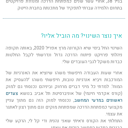
בגיל 38, אחרי עשר שנים כמפתחת הדרכה ומנהלת פרויקטים
בתחום הלמידה עברתי לתפקיד של מתכנתת בחברת הייטק
איך נוצר השינוי? מה הוביל אליו?
השינוי החל בימי שיא הקורונה מרץ אפריל 2020, באותה תקופה
ניהלתי פרויקט פיתוח הדרכה גדול ונדרשתי לקבל החלטות
כבדות משקל לגבי העובדים שלי.
אחרי שעות העבודה חיפשתי משהו שיוציא את האנרגיות של
המורכבות ויביא אנרגיות טובות, חיפשתי משהו 'להעסיק את
המוח'. למדתי כל מיני דברים מרחוק וביניהם נכנסתי גם למוק
(קורס אקדמי חינמי) של אוניברסיטת תל אביב בנושא
צעדים
ראשונים במדעי המחשב
, נכנסתי למוק הזה גם מתוך עניין
מקצועי כמפתחת הדרכה שמפתחת מוקים וגם מתוך רצון לאתגר
את עצמי.
התחלתי את הקורס וראיתי שאני נהנית ודי קל לי, הרקע שלי
בבגרות במדעי המחשב הוכיח את עצמו.