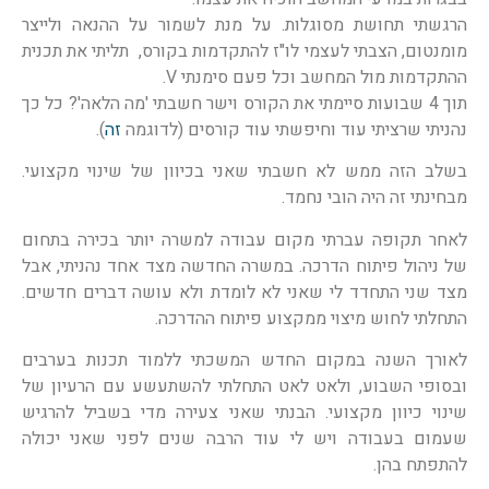
הרגשתי תחושת מסוגלות. על מנת לשמור על ההנאה ולייצר
מומנטום, הצבתי לעצמי לו"ז להתקדמות בקורס, תליתי את תכנית
ההתקדמות מול המחשב וכל פעם סימנתי V.
תוך 4 שבועות סיימתי את הקורס וישר חשבתי 'מה הלאה'? כל כך
נהניתי שרציתי עוד וחיפשתי עוד קורסים (לדוגמה
זה
).
בשלב הזה ממש לא חשבתי שאני בכיוון של שינוי מקצועי.
מבחינתי זה היה הובי נחמד.
לאחר תקופה עברתי מקום עבודה למשרה יותר בכירה בתחום
של ניהול פיתוח הדרכה. במשרה החדשה מצד אחד נהניתי, אבל
מצד שני התחדד לי שאני לא לומדת ולא עושה דברים חדשים.
התחלתי לחוש מיצוי ממקצוע פיתוח ההדרכה.
לאורך השנה במקום החדש המשכתי ללמוד תכנות בערבים
ובסופי השבוע, ולאט לאט התחלתי להשתעשע עם הרעיון של
שינוי כיוון מקצועי. הבנתי שאני צעירה מדי בשביל להרגיש
שעמום בעבודה ויש לי עוד הרבה שנים לפני שאני יכולה
להתפתח בהן.