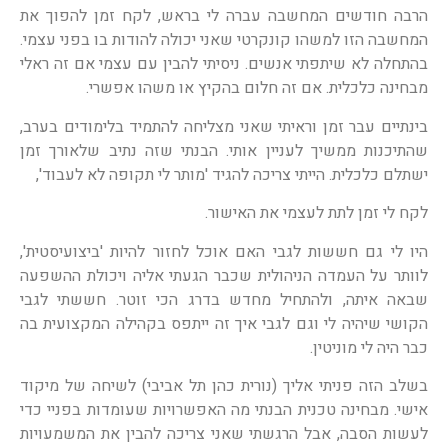
הרבה חודשים המחשבה עברה לי בראש, לקח זמן להפוך את
המחשבה הזו למשהו קונקרטי שאני יכולה להודות בו בפני עצמי.
בהתחלה לא שיתפתי אנשים. ניסיתי להבין עם עצמי אם זה ראלי
מבחינה כלכלית. אם זה חלום בהקיץ או משהו אפשרי.
בינתיים עבר זמן וראיתי שאני מצליחה להתמיד בלימודים בערב,
שהתיכנות ממשיך לעניין אותי. הבנתי שזה נתיב שלאורך זמן
ישתלם כלכלית. הייתי צריכה להגיד 'מותר לי תקופה לא לעבוד',
לקח לי זמן לתת לעצמי את האישור.
היו לי גם חששות לגבי האם אוכל לחזור להיות 'ביצועיסטית',
לוותר על העמדה הניהולית שכבר הגעתי אליה ויכולת ההשפעה
שבאה איתה, ולהתחיל מחדש בדרג הכי זוטר. חששתי לגבי
הקושי שיהיה לי וגם לגבי איך זה ייתפס בקהילה המקצועית בה
כבר היה לי מוניטין.
בשלב הזה פניתי אליך (נורית כהן תל אביבי) לשיחה של מיקוד
אישי. מבחינה טכנית הבנתי מה האפשרויות שעומדות בפניי כדי
לעשות הסבה, אבל הרגשתי שאני צריכה להבין את המשמעויות