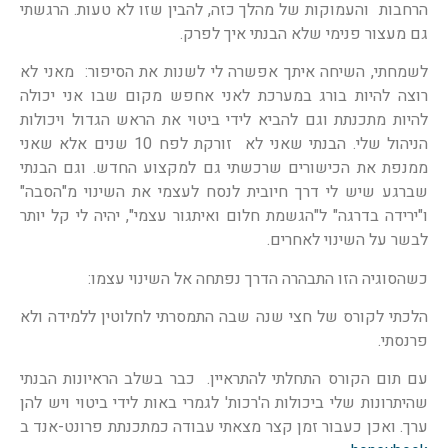
הרחבות והעמוקות של מהלך כזה, להבין שזו לא טעות. הרגשתי
גם מעצור פנימי שלא הבנתי איך לפרק.
לשמחתי, השיחה איתך אפשרה לי לשנות את הסיפור: מאני לא
רוצה להיות בורג במערכת לאני אחפש מקום שבו אני יכולה
להיות מתכנתת וגם להביא לידי ביטוי את הראש הגדול ויכולות
הניהול שלי. הבנתי שאני לא זורקת לפח 10 שנים אלא שאני
ממנפת את הכישורים שרכשתי גם למקצוע החדש. וגם הבנתי
שברגע שיש לי דרך חיובית לנסח לעצמי את השינוי מ"הסבה"
ו"ירידה בדרגה" ל"הגשמת חלום ואיתגור עצמי", יהיה לי קל יותר
לבשר על השינוי לאחרים.
כשהסוגיה הזו התבהרה הדרך נפתחה אל השינוי עצמו:
הלכתי לקורס של חצי שנה שבה התמסרתי לחלוטין ללמידה ולא
פרנסתי.
עם תום הקורס התחלתי להתראיין. כבר בשלב הראיונות הבנתי
שהיתרונות שלי ביכולות ה'רכות' לגמרי באות לידי ביטוי ויש להן
ערך. ואכן כעבור זמן קצר מצאתי עבודה כמתכנתת פרונט-אנד ב