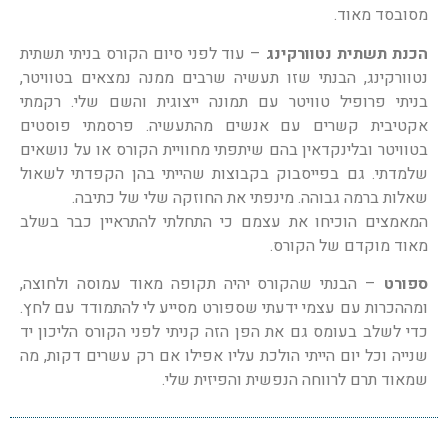
מסובסד מאוד.
הכנת תשתית נטוורקינג
– עוד לפני סיום הקורס בניתי תשתית
נטוורקינג, הבנתי שזו תעשיה שרבים ממנה נמצאים בטוויטר,
בניתי פרופיל טוויטר עם תמונה ייצוגית והשם שלי. רקמתי
אקטיבית קשרים עם אנשים מהתעשיה. פרסמתי פוסטים
בטוויטר ובלינקדאין בהם שיתפתי מחוויית הקורס או על נושאים
שלמדתי. גם בפייסבוק בקבוצות שהייתי בהן הקפדתי לשאול
שאלות ברמה גבוהה. מינפתי את החוזקה שלי של כתיבה.
המאמצים הוכיחו את עצמם כי התחלתי להתראיין כבר בשלב
מאוד מוקדם של הקורס.
ספורט
– הבנתי שהקורס יהיה תקופה מאוד עמוסה ולחוצה,
ומההכרות עם עצמי ידעתי שספורט מסייע לי להתמודד עם לחץ.
כדי לשלב בעומס גם את הפן הזה קניתי לפני הקורס הליכון יד
שנייה וכל יום הייתי הולכת עליו אפילו אם רק עשרים דקות, מה
שמאוד תרם לרווחה הנפשית והפיזית שלי.