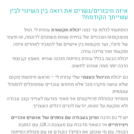
איזה חיבורים/גשרים את רואה בין השינוי לבין
עשייתך הקודמת?
הופתעתי לגלות עד כמה
יכולת תקשורת
עוזרת לי. החל
מהמקומות הטכניים של בחירת שמות משתנים לדוגמה, או תיעוד
של פיצ'ר, ועד מקומות בין אישיים של להסביר לאחרים איפה
נתקעתי ואני צריכה עזרה.
יכולת הבעה בכלל עוזרת בפיתוח תוכנה שהיא מאמץ קבוצתי
הרבה יותר ממה שנהוג לחשוב.
גם יכולת
הניהול העצמי
שלי עוזרת לי – מראש חיפשתי מקום
שלא עושה מיקרו-מנג' אלא מחפש עובדים שמסוגלים להתנהל
עצמאית.
מנסיוני כמנהלת פרוייקטים אני מאוד מודעת לענייני קצב עבודה
ולא נתקעת על זוטות, יודעת להרים דגלים כשצריך.
יש לי גם הרבה
נסיון בעבודה עם צוותים של אנשים טכניים
ויצירתיים
אז כשאני מדברת עם מעצבת ה UX, עם כותבת
הקופי, עם מי שכתב את הפיצ'ר הקודם או עם מנהלת הפיתוח