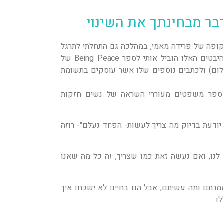
בר מבחינתך את השינוי
קופה של פרידה מאמי, במהלכה גם התחלתי לתרגל
מיינדפולנס ומדיטציה. שילוב ההיבטים האלו הוביל אותי לספר Being Peace של
שלום) ולכתבים נוספים שלו אשר עוסקים בתשומת
מספר משפטים מעוררי השראה של נשים חזקות
דעת בדיוק מה צריך לעשות- הפחד נעלם"- רוזה
לנו, ואם נעשה זאת כמו שצריך, זה כל מה שאנו
רתם ומה עשיתם, אבל הם בחיים לא ישכחו איך
לו