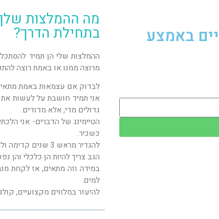
מה ההמלצות שלך 
בתחילת הדרך?
יים באמצע
ההמלצות שלי הן תמיד להסתכל 
מרוצה ממנו או באמת רוצה להתפת
לבדוק אם עצמאות באמת מתאימה
אני תמיד חושבת על לעשות את 
גדולים מדי, אלא מדודים.
הטיימינג של הדברים- אני הלכת
כשכיר.
להגדיר מראש 3 שנים קדימה ולראות שמבחינה כלכלית אפשר לעמוד בזה ויש גב.
הגב צריך להיות הן כלכלי והן נפש
במידה וזה מתאים, אז לקחת מנ
למים.
להיעזר במלווים מקצועיים, קולג