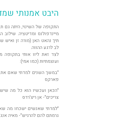
היבט אמנותי שמד
התקופה של השינוי, היתה גם ת
תיך נהאט האן (מורה זן ואיש 
לב לרגע ההווה.
לצד זאת ליוו אותי בתקופה 
ועוצמתיות (כמו אמי):
"במשך השנים למדתי שאם את יו
פארקס
"הכאן ועכשיו הוא כל מה שיש 
צריכים"- אן ריצ'רדס
"למדתי שאנשים ישכחו מה שאמ
גרמתם להם להרגיש"- מאיה אנג'