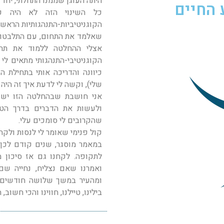
היתה העוגן שממנו התחלתי, יחד 
 החיים
כל השינוי הזה לא היה ק
הקוגניטיביות-התנהגותיות הראשו
שאלמד את התחום, עם התלבטויו
אצלי ההחלטה ללמוד את תחו
הקוגניטיבי-התנהגותי מתאים לי 
כיוונה והדריכה אותי בתחילת 
שלי), וקשה לי לדעת איך זה היה
אני חושבת שבהחלטה הזו יש ה
ולעשות את הדברים בדרך הטוב
שהקרובים לי סומכים עלי.
קול פנימי שאומר לי לנסות ולקח
במאמר מוסגר, שנים קודם לכן לק
לתקופה. לקחנו גם אז סיכון מ
ואמרנו שאם נצליח, נחייה שם
ומהעיר במשך שלושה חודשים. 
בילינו, טיילנו, חווינו והכי חשו