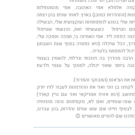
עם תמיכה מבן זוגי ומכל משפחתי.
ורה אלמלא אמי האהובה. אמי מהמטפלות
נות (והנהדרות כמובן) בארץ. לאחר שנים בהן רצתה
ת שלי בנוגע להתפתחות המקצועית שלי, הבשילה
ם הטיפול. כשעשיתי זאת, הרגשתי שטיפול
כמו כפפה ליד. אמי האמינה בי, תמכה וסמכה עלי,
הדרך, ככל שיכלה (היא נפטרה בסוף שנת השבתון
 יכול להתפתח בלעדיה…
רבה מהדרך בה חונכתי וגדלתי, להאמין בעצמי
ה ביותר שאני יכולה, לסמוך על עצמי ולדעת
ת את הצ'אנס (המבוקר והמדוד).
חנו בן זוגי ואני את ההזדמנות לעבור לניו יורק
חושב (הוא אזרח אמריקאי ואני עם גרין קארד)
 שנה-שנתיים, ואם לא, מקסימום נהנה מהחוויה
לבסוף חיינו שם שש שנים נהדרות, בהן עבדנו,
ב, הפכנו שם להורים מאושרים 😊