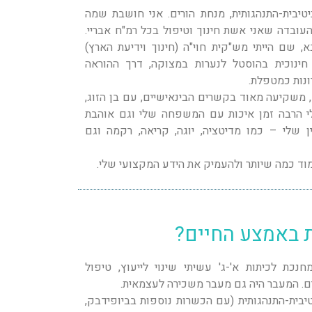
יטיבית-התנהגותית, מנחת הורים. אני חושבת שמה
העובדה שאני אשת חינוך וטיפול בכל רמ"ח אבריי.
 שם הייתי מש"קית חוי"ה (חינוך וידיעת הארץ)
חינוכית בהוסטל לנערות במצוקה, דרך ההוראה
ונות כמטפלת.
 משקיעה מאוד בקשרים הבינאישיים, עם בן הזוג,
 הרבה זמן איכות עם המשפחה שלי וגם אוהבת
 שלי – כמו מדיטציה, יוגה, קריאה, רקמה וגם
מוד כמה שיותר ולהעמיק את הידע המקצועי שלי.
 באמצע החיים?
 של 12 שנה כמחנכת לכיתות א'-ג' עשיתי שינוי לייעוץ, טיפול
ים. המעבר היה גם מעבר משכירה לעצמאית.
טיבית-התנהגותית (עם הכשרות נוספות בביופידבק,