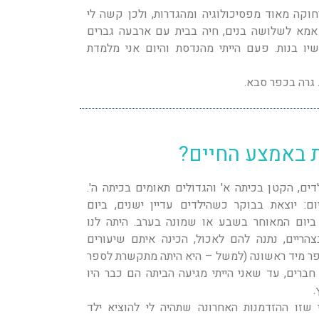
רחוקה מאוד מפסיכולוגיה ומהגדרות, ולכן קשה לי
 אמא לשלושה בנים, חיה בבית עם ארבעה גברים
יו בנות. פעם הייתי מהנדסת והיום אני מלמדת
 גרה בכפר סבא.
 באמצע החיים?
ה ילדים, הקטן בכיתה א' והגדולים תאומים בכיתה ה'.
ם: יוצאת בבוקר כשהילדים עדיין ישנים, ביום
יום המאוחר בשבע או שמונה בערב. היתה לנו
יים, נתנה להם לאכול, הכינה איתם שיעורים
פר מיד ראשונה (למשל – היא היתה מתקשרת לספר
חברים, עד שאני הייתי מגיעה הביתה הם כבר היו
.
 40 שלי הבנתי שזו ההזדמנות האחרונה שתהיה לי להוציא ילד