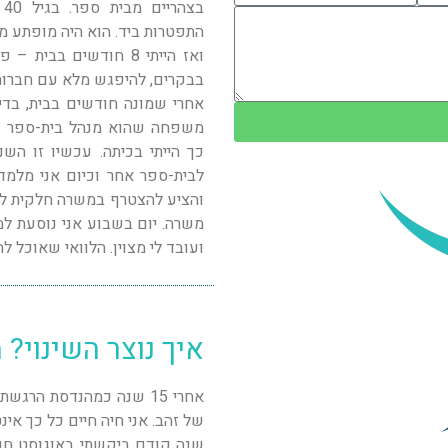
ב
התפטרות ביד. הוא היה מופתע מא
ואז הייתי 8 חודשים ב
בבקרים, להיפגש מלא עם חברות,
אחרי שמונה חודשים בבית, בדי
משפחה שהוא מנהל בית-ספר וס
כך הייתי בכיתה. עכשיו זו הש
לבית-ספר אחר וכיום אני מלמדת
והציע להצטרף במשרה חלקית לס
משרה. יום בשבוע אני נוסעת ל
ועובד לי מצוין. הלוואי שאוכל ל
איך נוצר השינוי? 
אחרי 15 שנה כמהנדסת הר
של זהב. אני חיה חיים כל כך אי
שנה קודם ביקשתי באוגוסט חודש