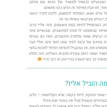
צהריים מבית ספר. בגיל 40 ושבועיים נכנסתי למשרד של הבוס עם מכתב
וד, לא הבין מאיפה זה הגיע ככה פתאום.
בית – פול טיים אמא, התחלתי להתאמן, ללכת לחדר כושר
 דברים שבקושי עשיתי עד אז.
וק כשהתחיל להיות קצת משעמם, פנה אליי קרוב
יפר שהתפטר לו מורה למחשבים. שבועיים אחר
נה רביעית שאני מלמדת מחשבים, מאז גם עברתי
 בתיכון של בנות. לפני שנה וחצי פנה אליי חבר
טארט אפ, אז במקביל להוראה חזרתי לתכנת בחצי
משרד ושאר הזמן עובדת מהבית. השילוב הזה נפלא
המשיך כך. חצי משרה בהיי-טק זה דבר נדיר
.
מה הוביל אליו?
גשתי שאני נחנקת. הייתי בקצה. שיא הקלישאה – כלוב
נטנסיביים ובשביל מה? מה בסוף יוצא מזה?
 חל"ת, התחיל דיון ולא אישרו לי. חשבתי לעצמי